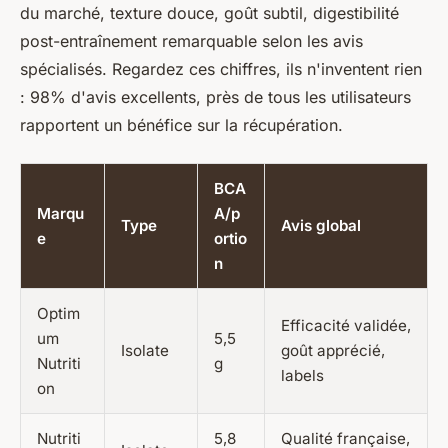
du marché, texture douce, goût subtil, digestibilité
post-entraînement remarquable selon les avis
spécialisés. Regardez ces chiffres, ils n'inventent rien
: 98% d'avis excellents, près de tous les utilisateurs
rapportent un bénéfice sur la récupération.
BCA
Marqu
A/p
Type
Avis global
e
ortio
n
Optim
Efficacité validée,
um
5,5
Isolate
goût apprécié,
Nutriti
g
labels
on
Nutriti
5,8
Qualité française,