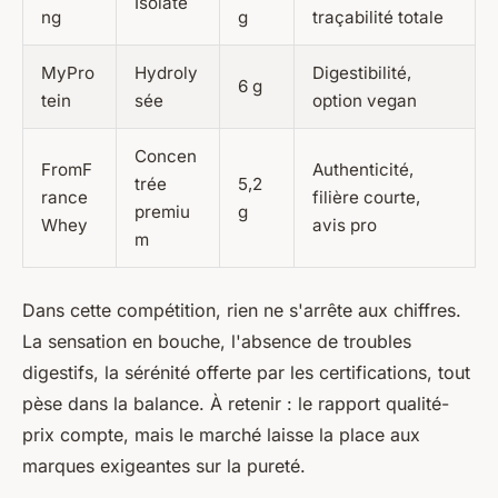
Isolate
ng
g
traçabilité totale
MyPro
Hydroly
Digestibilité,
6 g
tein
sée
option vegan
Concen
FromF
Authenticité,
trée
5,2
rance
filière courte,
premiu
g
Whey
avis pro
m
Dans cette compétition, rien ne s'arrête aux chiffres.
La sensation en bouche, l'absence de troubles
digestifs, la sérénité offerte par les certifications, tout
pèse dans la balance. À retenir : le rapport qualité-
prix compte, mais le marché laisse la place aux
marques exigeantes sur la pureté.