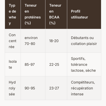
Typ
Teneur
Teneur
e de
en
en
Profil
whe
protéines
BCAA
utilisateur
y
(%)
(%)
Con
environ
Débutants ou
cent
18-20
70-80
collation plaisir
rée
Sportifs,
Isola
85-97
22-25
tolérance
te
lactose, sèche
Hyd
Compétiteurs,
roly
90-95
23-27
récupération
sée
intense